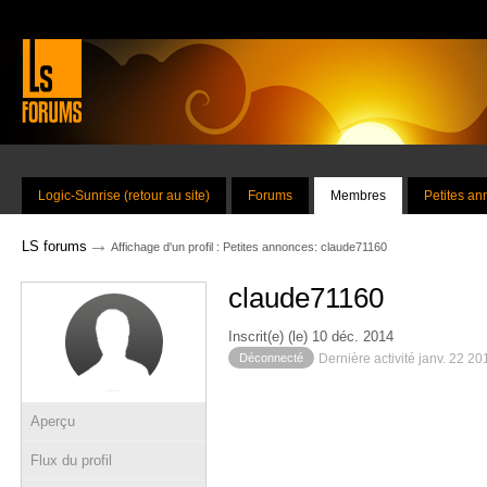
Logic-Sunrise (retour au site)
Forums
Membres
Petites a
→
LS forums
Affichage d'un profil : Petites annonces: claude71160
claude71160
Inscrit(e) (le) 10 déc. 2014
Déconnecté
Dernière activité janv. 22 2
Aperçu
Flux du profil