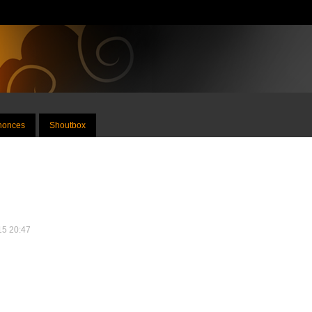
nnonces
Shoutbox
015 20:47