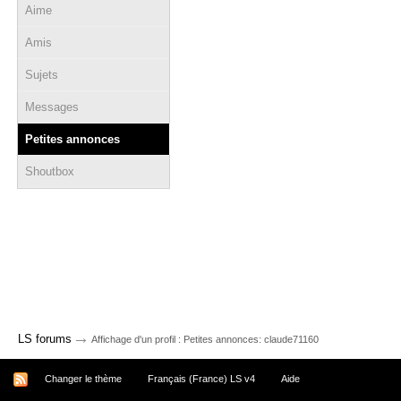
Aime
Amis
Sujets
Messages
Petites annonces
Shoutbox
→
LS forums
Affichage d'un profil : Petites annonces: claude71160
Changer le thème
Français (France) LS v4
Aide