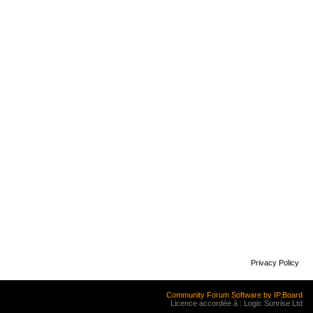
Privacy Policy
Community Forum Software by IP.Board
Licence accordée à : Logic Sunrise Ltd