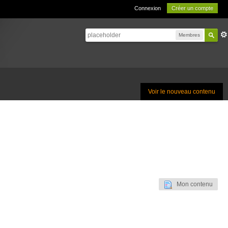
Connexion
Créer un compte
Membres
Voir le nouveau contenu
Mon contenu