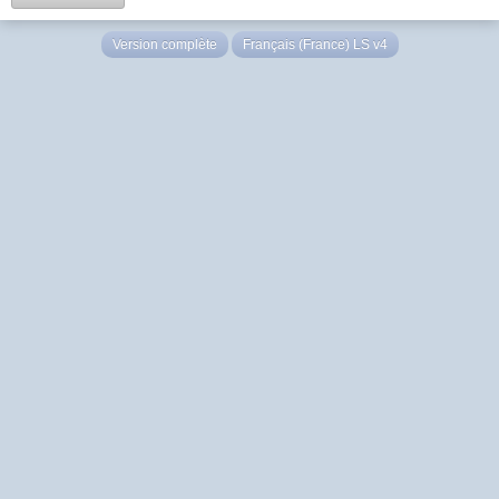
Version complète
Français (France) LS v4