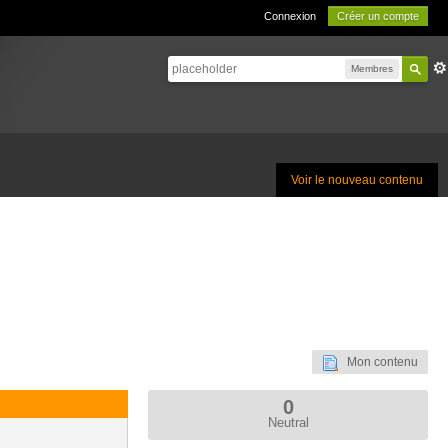
Connexion
Créer un compte
Membres
Voir le nouveau contenu
Mon contenu
0
Neutral