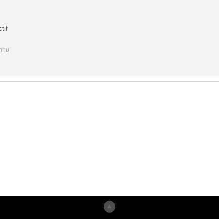
tif
onnu