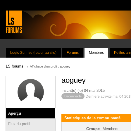
Logic-Sunrise (retour au site)
Forums
Membres
Petites a
→
LS forums
Affichage d'un profil : aoguey
aoguey
Inscrit(e) (le) 04 mai 2015
Déconnecté
Dernière activité mai 04 20
Aperçu
Statistiques de la communauté
Flux du profil
Groupe
Members