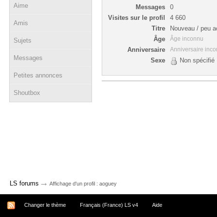
Aime
Messages
0
Visites sur le profil
4 660
Amis
Titre
Nouveau / peu ac
Âge
Âge inconnu
Sujets
Anniversaire
Anniversaire inc
Messages
Sexe
Non spécifié
Petites annonces
Shoutbox
→
LS forums
Affichage d'un profil : aoguey
Changer le thème
Français (France) LS v4
Aide