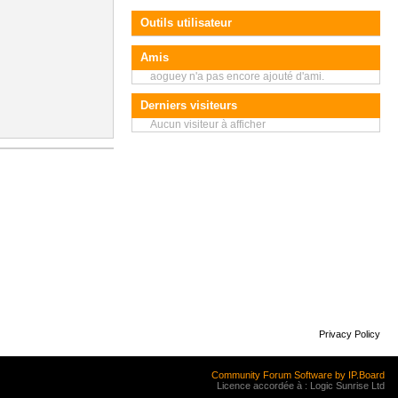
Outils utilisateur
Amis
aoguey n'a pas encore ajouté d'ami.
Derniers visiteurs
Aucun visiteur à afficher
Privacy Policy
Community Forum Software by IP.Board
Licence accordée à : Logic Sunrise Ltd