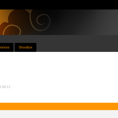
nnonces
Shoutbox
15 09:12