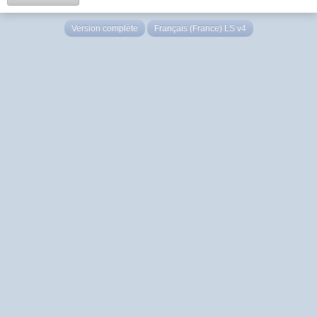
Version complète
Français (France) LS v4