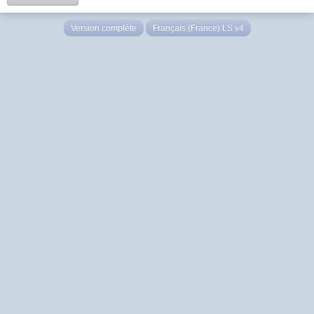
Version complète
Français (France) LS v4