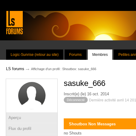
Logic-Sunrise (retour au site)
Forums
Membres
Petites a
→
LS forums
Affichage d'un profil : Shoutbox: sasuke_666
sasuke_666
Inscrit(e) (le) 16 oct. 2014
Déconnecté
Dernière activité avril 14 20
Aperçu
Shoutbox Non Messages
Flux du profil
no Shouts