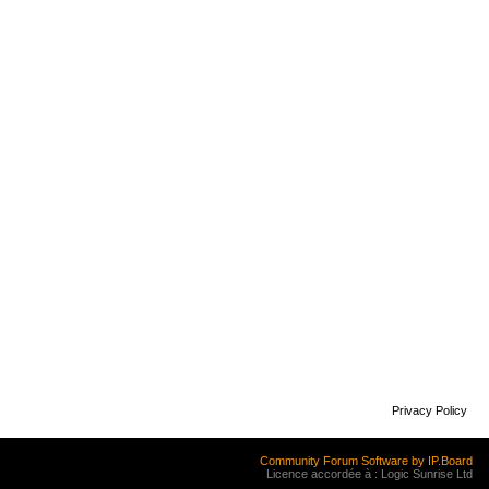
Privacy Policy
Community Forum Software by IP.Board
Licence accordée à : Logic Sunrise Ltd