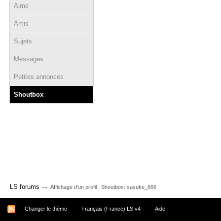
Aime
Amis
Sujets
Messages
Petites annonces
Shoutbox
→
LS forums
Affichage d'un profil : Shoutbox: sasuke_666
Changer le thème
Français (France) LS v4
Aide