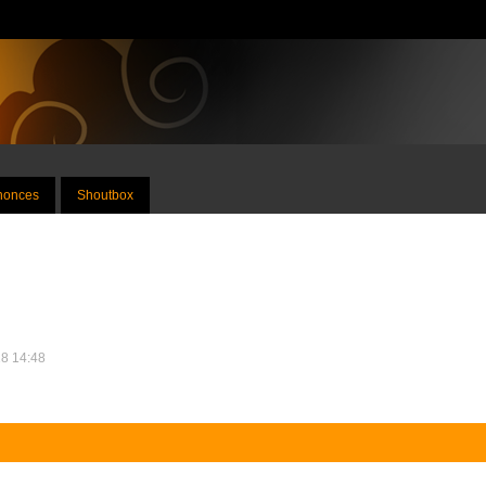
nnonces
Shoutbox
18 14:48