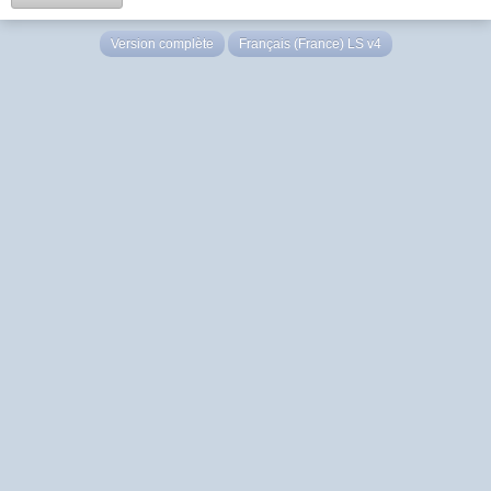
Version complète
Français (France) LS v4