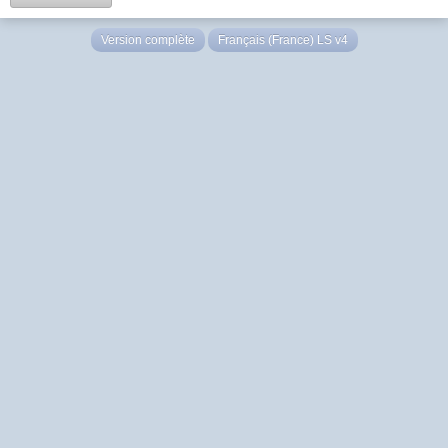
Version complète
Français (France) LS v4