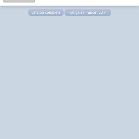
Version complète
Français (France) LS v4