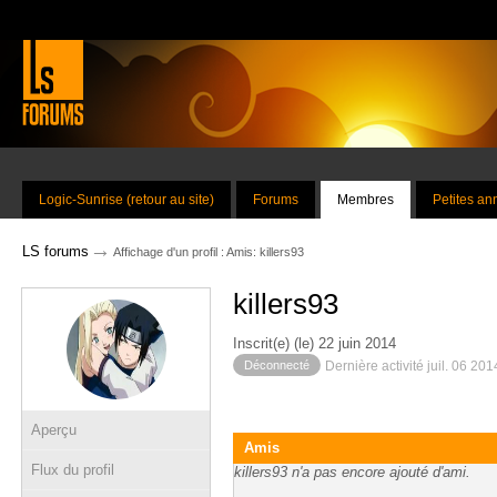
Logic-Sunrise (retour au site)
Forums
Membres
Petites a
→
LS forums
Affichage d'un profil : Amis: killers93
killers93
Inscrit(e) (le) 22 juin 2014
Déconnecté
Dernière activité juil. 06 20
Aperçu
Amis
Flux du profil
killers93 n'a pas encore ajouté d'ami.