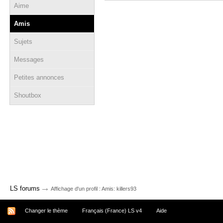
Aime
Amis
Sujets
Messages
Petites annonces
Shoutbox
→
LS forums
Affichage d'un profil : Amis: killers93
Changer le thème
Français (France) LS v4
Aide