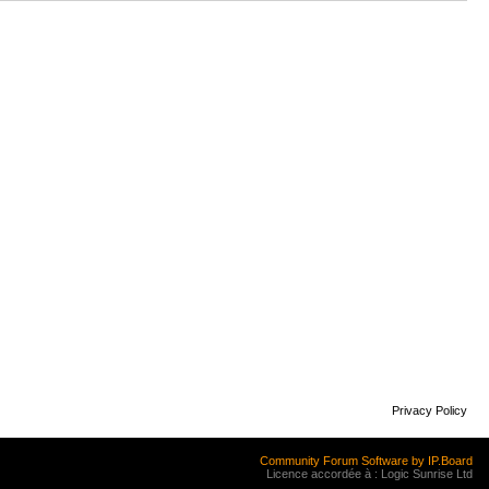
Privacy Policy
Community Forum Software by IP.Board
Licence accordée à : Logic Sunrise Ltd