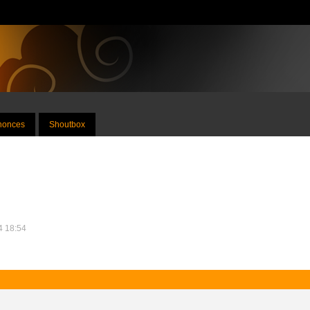
nnonces
Shoutbox
14 18:54