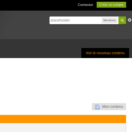
Connexion
Créer un compte
Membres
Voir le nouveau contenu
Mon contenu