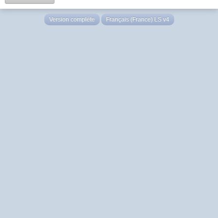
Version complète
Français (France) LS v4