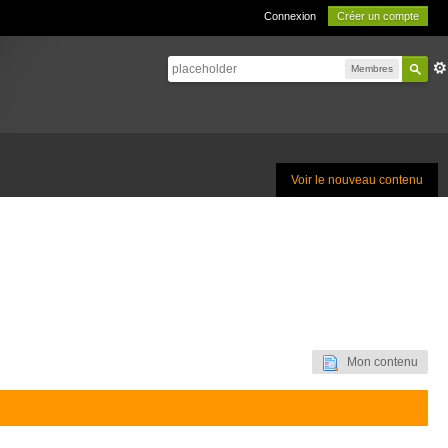
Connexion
Créer un compte
Membres
Voir le nouveau contenu
Mon contenu