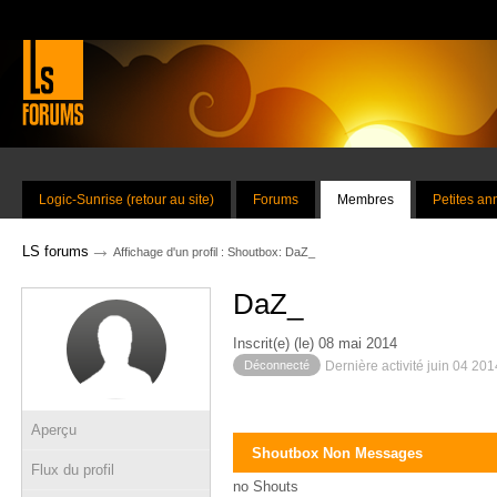
Logic-Sunrise (retour au site)
Forums
Membres
Petites a
→
LS forums
Affichage d'un profil : Shoutbox: DaZ_
DaZ_
Inscrit(e) (le) 08 mai 2014
Déconnecté
Dernière activité juin 04 20
Aperçu
Shoutbox Non Messages
Flux du profil
no Shouts