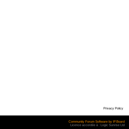
Privacy Policy
Community Forum Software by IP.Board
Licence accordée à : Logic Sunrise Ltd