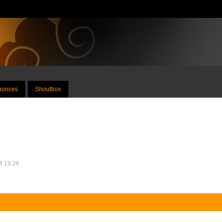
nnonces
Shoutbox
14 19:26