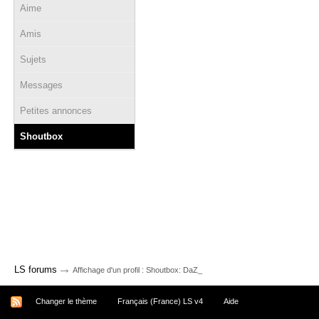
Aime
Amis
Sujets
Messages
Petites annonces
Shoutbox
→
LS forums
Affichage d'un profil : Shoutbox: DaZ_
Changer le thème
Français (France) LS v4
Aide