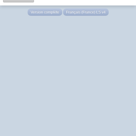
Version complète
Français (France) LS v4