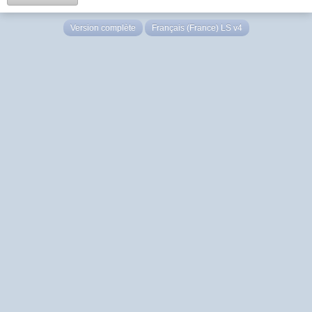
Version complète
Français (France) LS v4