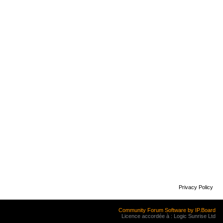
Privacy Policy
Community Forum Software by IP.Board
Licence accordée à : Logic Sunrise Ltd