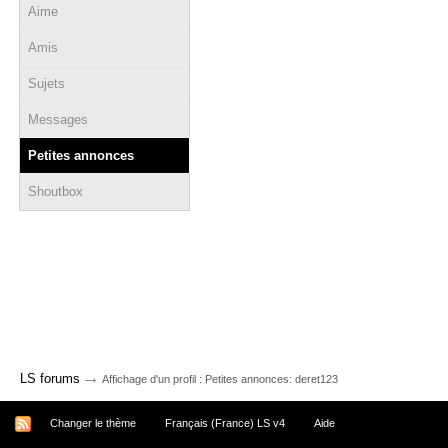
Aime
Amis
Sujets
Messages
Petites annonces
Shoutbox
→
LS forums
Affichage d'un profil : Petites annonces: deret123
Changer le thème
Français (France) LS v4
Aide