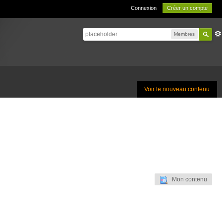
Connexion
Créer un compte
Membres
Voir le nouveau contenu
Mon contenu