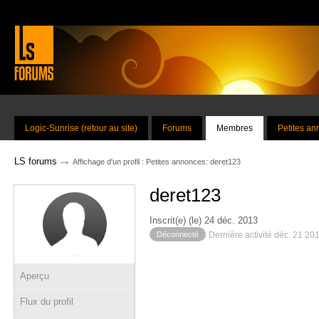
Logic-Sunrise (retour au site)
Forums
Membres
Petites a
→
LS forums
Affichage d'un profil : Petites annonces: deret123
deret123
Inscrit(e) (le) 24 déc. 2013
Déconnecté
Dernière activité déc. 21 20
Aperçu
Flux du profil