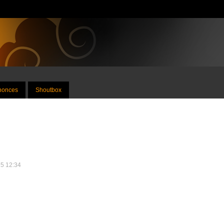
nnonces
Shoutbox
15 12:34