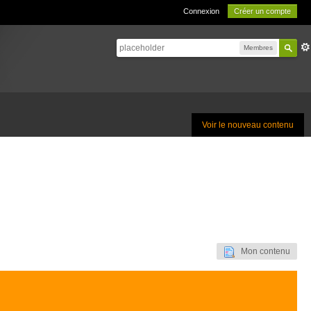
Connexion
Créer un compte
Membres
Voir le nouveau contenu
Mon contenu