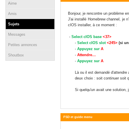
Aime
20 octobre 2015 - 22:52
Bonjour, je rencontre un problème en
Amis
J'ai installé Homebrew channel, je n'
Sujets
cIOS installer, à ce moment :
Messages
-
Select cIOS base
<37>
-
Select cIOS slot
<245>
(si u
Petites annonces
-
Appuyez sur
A
-
Attendre…
Shoutbox
-
Appuyez sur
A
Là ou il est demandé d'attendre 
deux choix : soit continuer soit qui
Si quelqu'un avait une solution, 
FSD et guide menu
19 septembre 2015 - 16:32