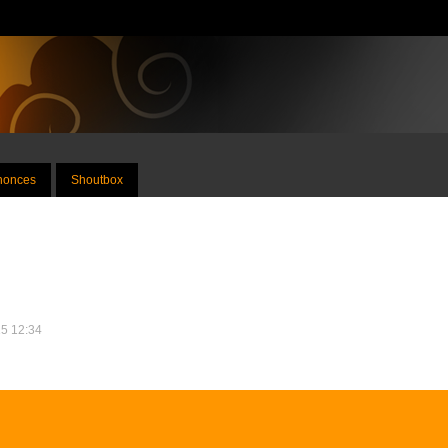
nnonces
Shoutbox
15 12:34