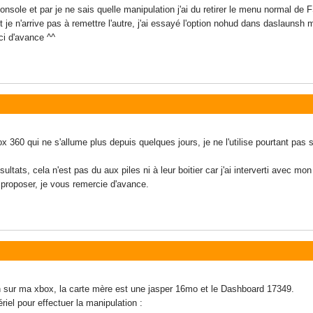
 console et par je ne sais quelle manipulation j'ai du retirer le menu normal d
 je n'arrive pas à remettre l'autre, j'ai essayé l'option nohud dans daslaunsh
ci d'avance ^^
 360 qui ne s'allume plus depuis quelques jours, je ne l'utilise pourtant pas
ltats, cela n'est pas du aux piles ni à leur boitier car j'ai interverti avec mo
 proposer, je vous remercie d'avance.
tch sur ma xbox, la carte mère est une jasper 16mo et le Dashboard 17349.
iel pour effectuer la manipulation :