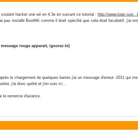
 voulant hacker une wii en 4.3e en suivant ce tutorial :
http://www.logic-sun..
ai pas installé BootMii comme il était spécifié que cela était facultatif, j'ai
n message rouge apparait, ignorez-le)
après le chargement de quelques barres j'ai un message d'erreur -2011 qui me 
tter, j'ai donc quitté et j'en suis ici...
je le remercie d'avance.