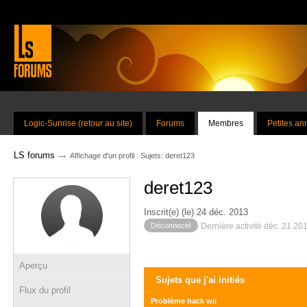
Logic-Sunrise (retour au site)
Forums
Membres
Petites a
→
LS forums
Affichage d'un profil : Sujets: deret123
deret123
Inscrit(e) (le) 24 déc. 2013
Déconnecté
Dernière activité déc. 21 20
Aperçu
Sujets que j'ai initiés
Flux du profil
Problème hack wii