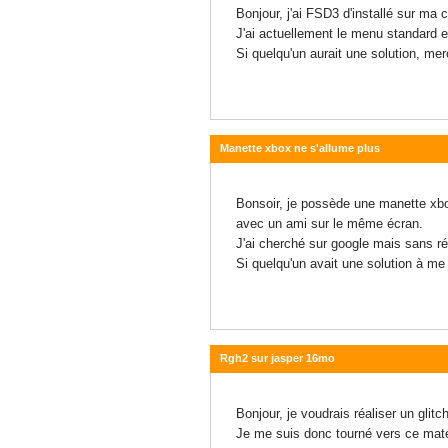
Bonjour, j'ai FSD3 d'installé sur ma
J'ai actuellement le menu standard et
Si quelqu'un aurait une solution, mer
Manette xbox ne s'allume plus
24 août 2015 - 00:04
Bonsoir, je possède une manette xbox
avec un ami sur le même écran.
J'ai cherché sur google mais sans résu
Si quelqu'un avait une solution à me
Rgh2 sur jasper 16mo
08 août 2015 - 19:13
Bonjour, je voudrais réaliser un gli
Je me suis donc tourné vers ce matér