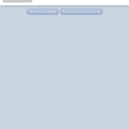
Version complète
Français (France) LS v4