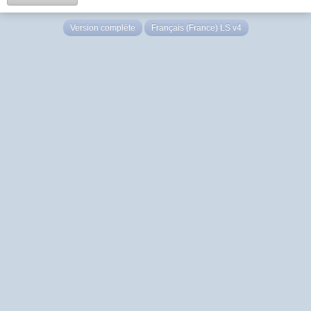
Version complète
Français (France) LS v4