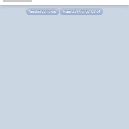
Version complète
Français (France) LS v4