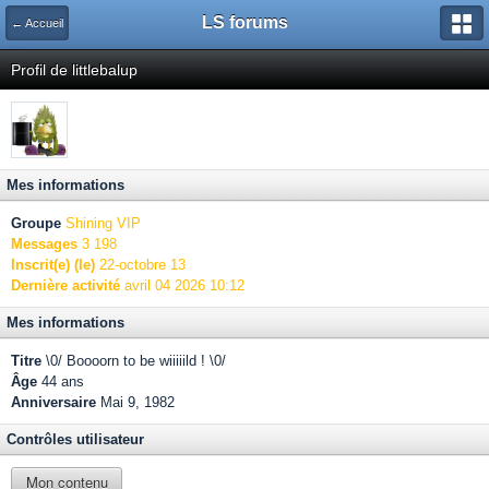
LS forums
← Accueil
Profil de littlebalup
Mes informations
Groupe
Shining VIP
Messages
3 198
Inscrit(e) (le)
22-octobre 13
Dernière activité
avril 04 2026 10:12
Mes informations
Titre
\0/ Boooorn to be wiiiiild ! \0/
Âge
44 ans
Anniversaire
Mai 9, 1982
Contrôles utilisateur
Mon contenu