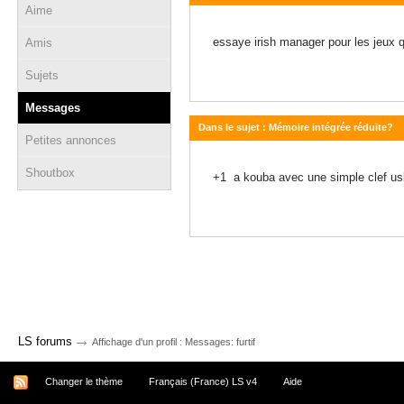
Aime
01 septembre 2014 - 09:10
essaye irish manager pour les jeux q
Amis
Sujets
Messages
Dans le sujet : Mémoire intégrée réduite?
Petites annonces
15 octobre 2013 - 11:11
Shoutbox
+1 a kouba avec une simple clef us
→
LS forums
Affichage d'un profil : Messages: furtif
Changer le thème
Français (France) LS v4
Aide