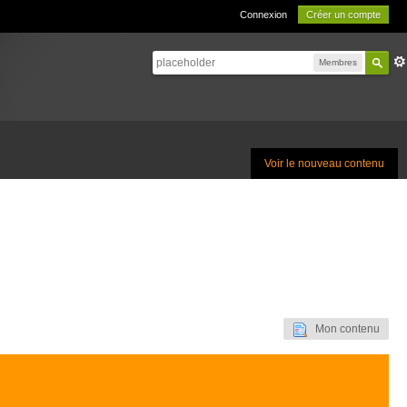
Connexion
Créer un compte
Membres
Voir le nouveau contenu
Mon contenu