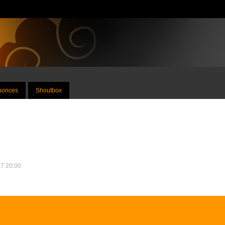
nnonces
Shoutbox
17 20:00