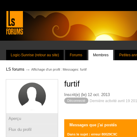
Logic-Sunrise (retour au site)
Forums
Membres
Petites a
→
LS forums
Affichage d'un profil : Messages: furtif
furtif
Inscrit(e) (le) 12 oct. 2013
Déconnecté
Dernière activité avril 19 20
Aperçu
Messages que j'ai postés
Flux du profil
Dans le sujet : erreur 80029C9C