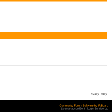
Privacy Policy
Community Forum Software by IP.Board
Licence accordée à : Logic Sunrise Ltd