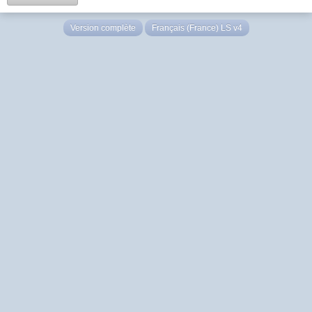
Version complète
Français (France) LS v4