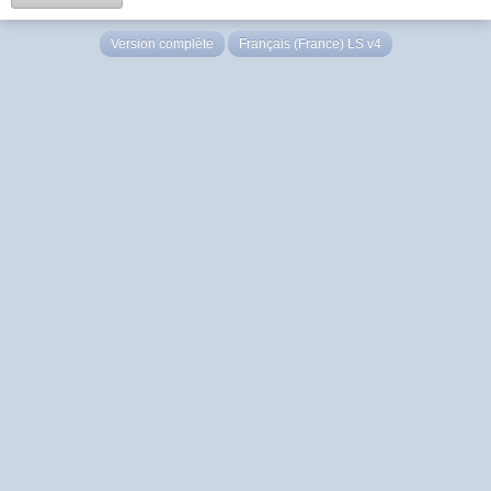
Version complète
Français (France) LS v4