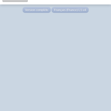
Version complète
Français (France) LS v4