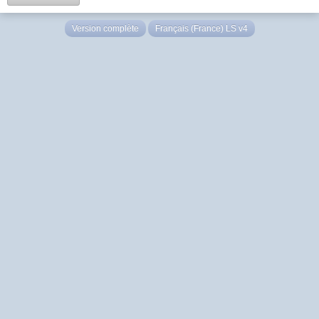
Version complète
Français (France) LS v4