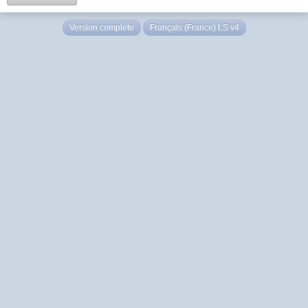
Version complète
Français (France) LS v4