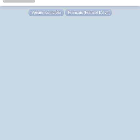
Version complète
Français (France) LS v4