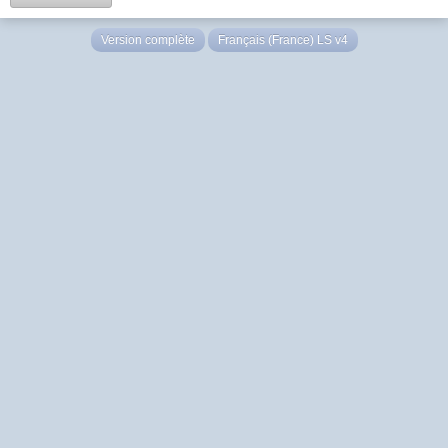
Version complète
Français (France) LS v4