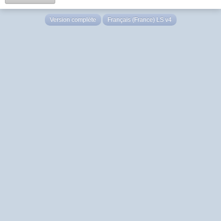
Version complète
Français (France) LS v4