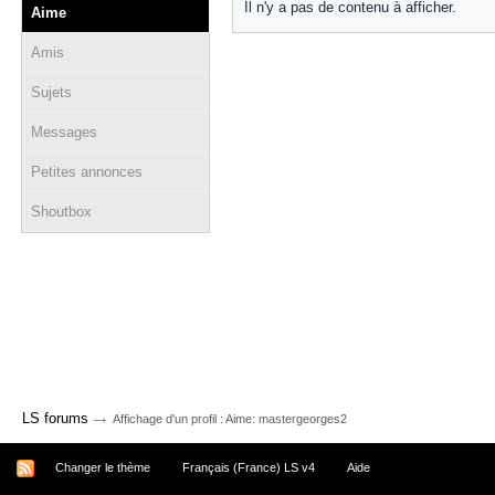
Il n'y a pas de contenu à afficher.
Aime
Amis
Sujets
Messages
Petites annonces
Shoutbox
→
LS forums
Affichage d'un profil : Aime: mastergeorges2
Changer le thème
Français (France) LS v4
Aide