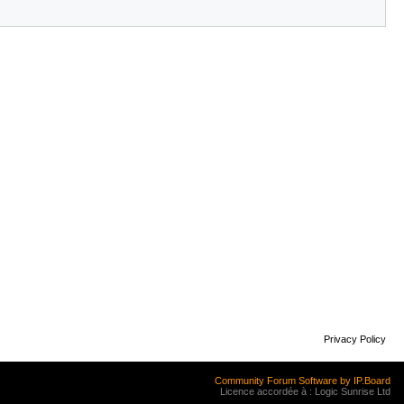
Privacy Policy
Community Forum Software by IP.Board
Licence accordée à : Logic Sunrise Ltd