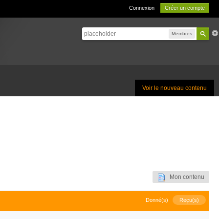
Connexion
Créer un compte
Membres
Voir le nouveau contenu
Mon contenu
Donné(s)
Reçu(s)