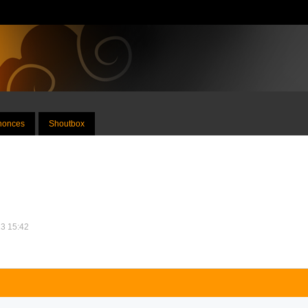
nnonces
Shoutbox
13 15:42