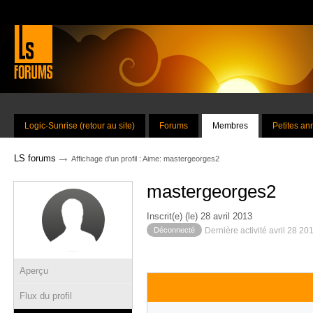
Logic-Sunrise (retour au site)
Forums
Membres
Petites a
→
LS forums
Affichage d'un profil : Aime: mastergeorges2
mastergeorges2
Inscrit(e) (le) 28 avril 2013
Déconnecté
Dernière activité avril 28 20
Aperçu
Flux du profil