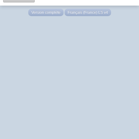
Version complète
Français (France) LS v4