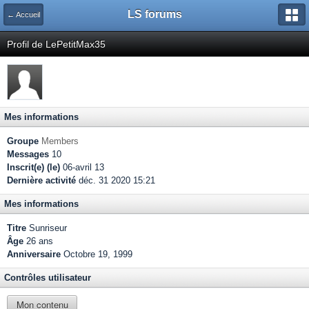
LS forums
← Accueil
Profil de LePetitMax35
Mes informations
Groupe
Members
Messages
10
Inscrit(e) (le)
06-avril 13
Dernière activité
déc. 31 2020 15:21
Mes informations
Titre
Sunriseur
Âge
26 ans
Anniversaire
Octobre 19, 1999
Contrôles utilisateur
Mon contenu