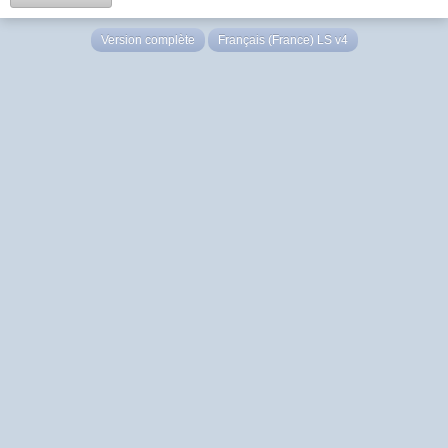
Version complète
Français (France) LS v4