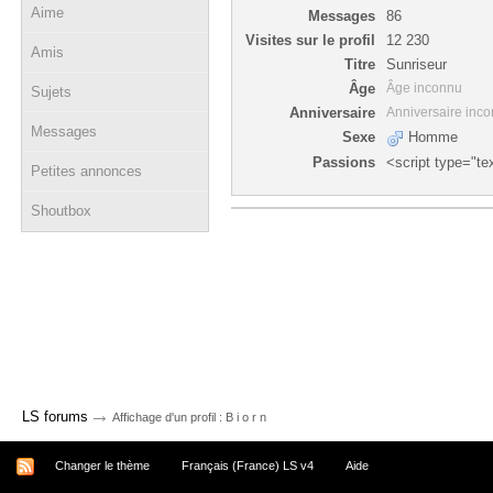
Aime
Messages
86
Visites sur le profil
12 230
Amis
Titre
Sunriseur
Âge
Âge inconnu
Sujets
Anniversaire
Anniversaire inc
Messages
Sexe
Homme
Passions
<script type="te
Petites annonces
Shoutbox
→
LS forums
Affichage d'un profil : B i o r n
Changer le thème
Français (France) LS v4
Aide