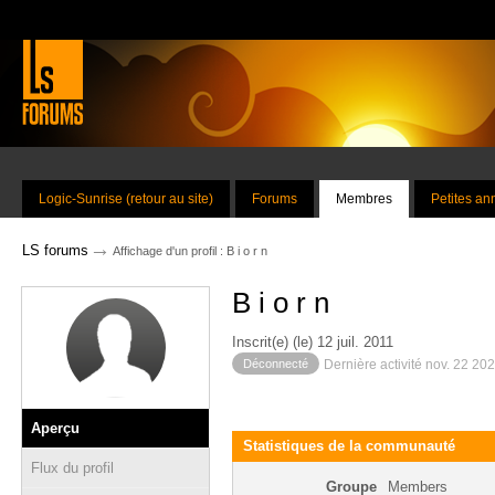
Logic-Sunrise (retour au site)
Forums
Membres
Petites a
→
LS forums
Affichage d'un profil : B i o r n
B i o r n
Inscrit(e) (le) 12 juil. 2011
Déconnecté
Dernière activité nov. 22 20
Aperçu
Statistiques de la communauté
Flux du profil
Groupe
Members