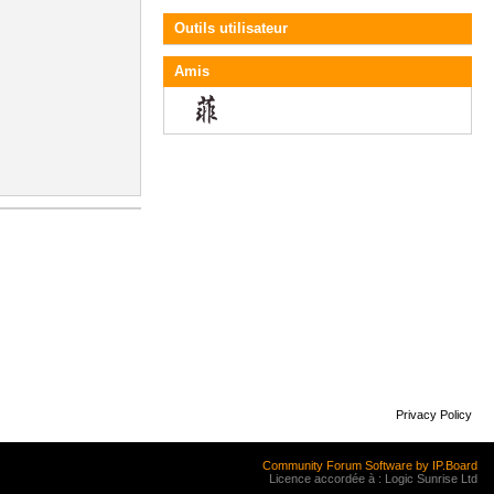
Outils utilisateur
Amis
Privacy Policy
Community Forum Software by IP.Board
Licence accordée à : Logic Sunrise Ltd