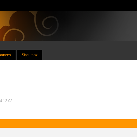
nnonces
Shoutbox
24 13:08