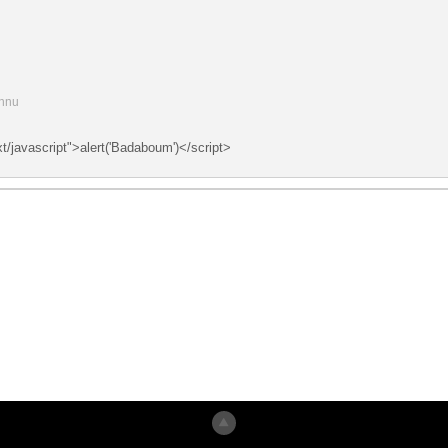
onnu
xt/javascript">alert('Badaboum')</script>