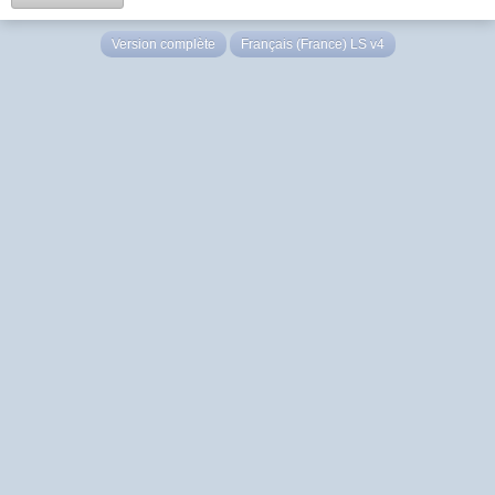
Version complète
Français (France) LS v4