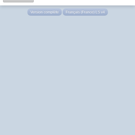
Version complète
Français (France) LS v4