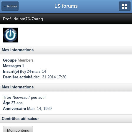
LS forums
← Accueil
Profil de bm76-7sang
Mes informations
Groupe
Members
Messages
1
Inscrit(e) (le)
24-mars 14
Dernière activité
déc. 31 2014 17:30
Mes informations
Titre
Nouveau / peu actif
Âge
37 ans
Anniversaire
Mars 14, 1989
Contrôles utilisateur
Mon contenu