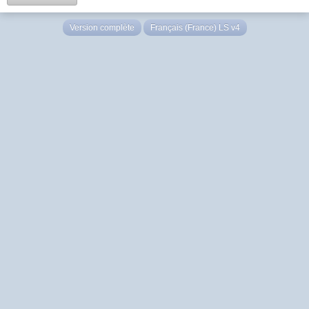
Version complète
Français (France) LS v4