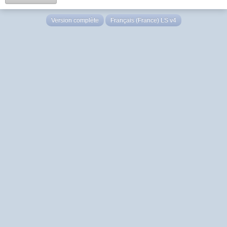
Version complète
Français (France) LS v4