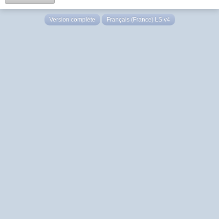
Version complète
Français (France) LS v4