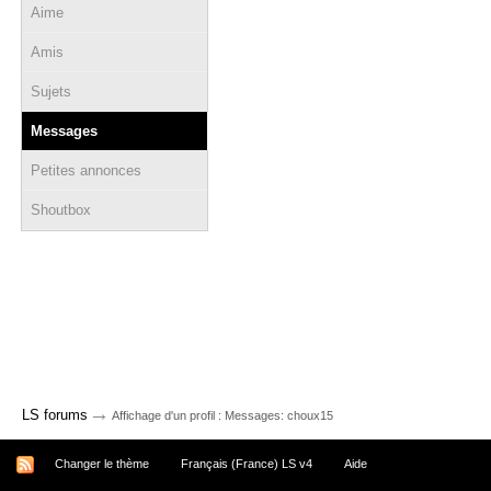
Aime
Amis
Sujets
Messages
Petites annonces
Shoutbox
→
LS forums
Affichage d'un profil : Messages: choux15
Changer le thème
Français (France) LS v4
Aide