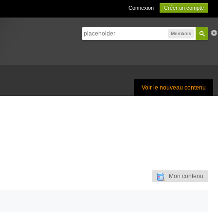
Connexion
Créer un compte
Membres
Voir le nouveau contenu
Mon contenu