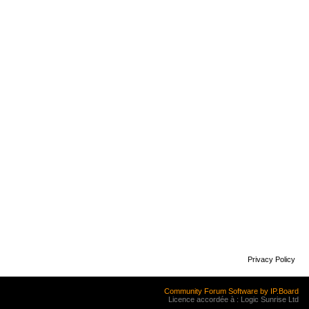
Privacy Policy
Community Forum Software by IP.Board
Licence accordée à : Logic Sunrise Ltd