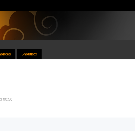
nnonces
Shoutbox
13 00:50