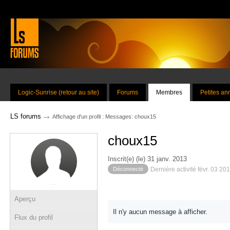
Logic-Sunrise (retour au site)
Forums
Membres
Petites a
→
LS forums
Affichage d'un profil : Messages: choux15
choux15
Inscrit(e) (le) 31 janv. 2013
Déconnecté
Dernière activité févr. 03 20
Aperçu
Il n'y aucun message à afficher.
Flux du profil