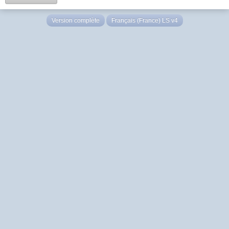
Version complète
Français (France) LS v4