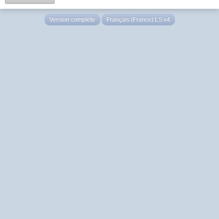
Version complète
Français (France) LS v4