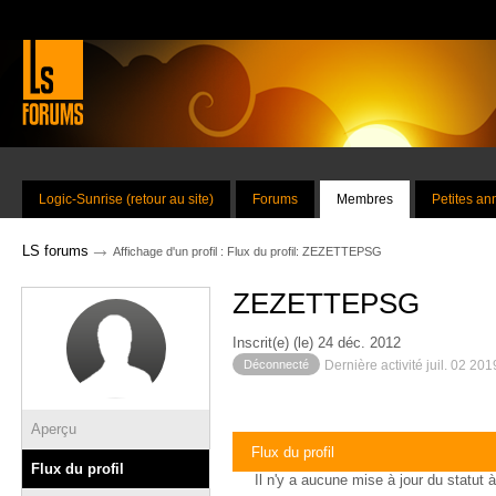
Logic-Sunrise (retour au site)
Forums
Membres
Petites a
→
LS forums
Affichage d'un profil : Flux du profil: ZEZETTEPSG
ZEZETTEPSG
Inscrit(e) (le) 24 déc. 2012
Déconnecté
Dernière activité juil. 02 20
Aperçu
Flux du profil
Flux du profil
Il n'y a aucune mise à jour du statut à