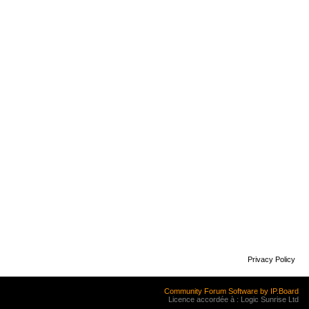
Privacy Policy
Community Forum Software by IP.Board
Licence accordée à : Logic Sunrise Ltd