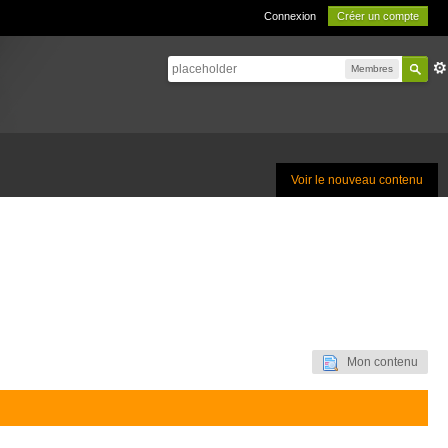
Connexion
Créer un compte
Membres
Voir le nouveau contenu
Mon contenu