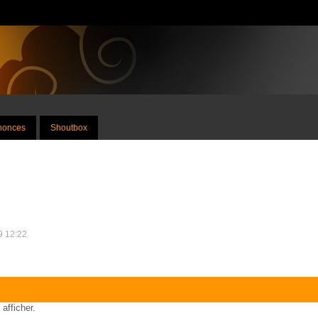
nnonces
Shoutbox
19 12:22
 afficher.