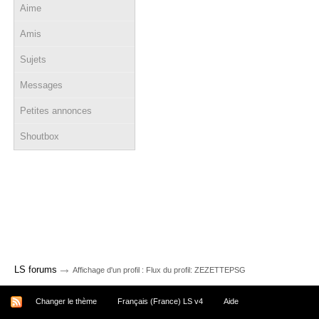
Aime
Amis
Sujets
Messages
Petites annonces
Shoutbox
→
LS forums
Affichage d'un profil : Flux du profil: ZEZETTEPSG
Changer le thème
Français (France) LS v4
Aide