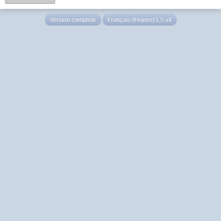
Version complète
Français (France) LS v4