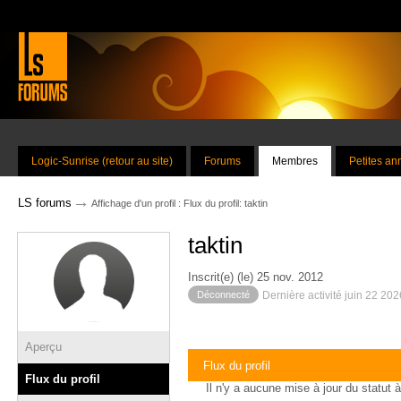
Logic-Sunrise (retour au site)
Forums
Membres
Petites a
→
LS forums
Affichage d'un profil : Flux du profil: taktin
taktin
Inscrit(e) (le) 25 nov. 2012
Déconnecté
Dernière activité juin 22 20
Aperçu
Flux du profil
Flux du profil
Il n'y a aucune mise à jour du statut à