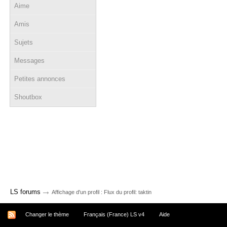
Aime
Amis
Sujets
Messages
Petites annonces
Shoutbox
→
LS forums
Affichage d'un profil : Flux du profil: taktin
Changer le thème
Français (France) LS v4
Aide