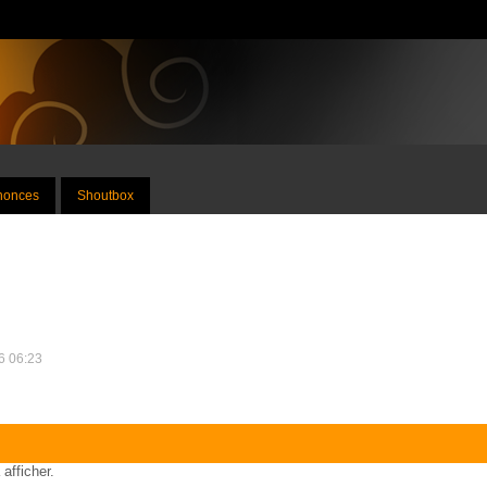
nnonces
Shoutbox
26 06:23
 afficher.