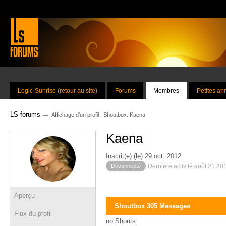
Logic-Sunrise (retour au site)
Forums
Membres
Petites a
→
LS forums
Affichage d'un profil : Shoutbox: Kaena
Kaena
Inscrit(e) (le) 29 oct. 2012
Déconnecté
Dernière activité août 21 20
Aperçu
Shoutbox 305 Messages
Flux du profil
no Shouts