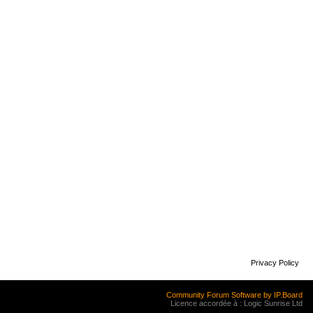
Privacy Policy
Community Forum Software by IP.Board
Licence accordée à : Logic Sunrise Ltd