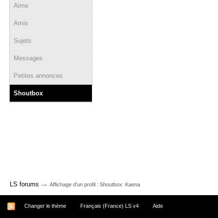
Aime
Amis
Sujets
Messages
Petites annonces
Shoutbox
→
LS forums
Affichage d'un profil : Shoutbox: Kaena
Changer le thème
Français (France) LS v4
Aide