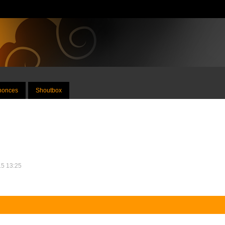
nnonces
Shoutbox
15 13:25