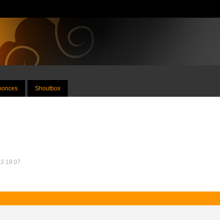
nnonces
Shoutbox
13 19:07