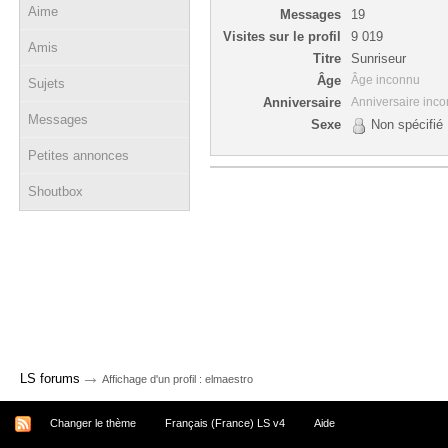
Aime
Messages
19
Visites sur le profil
9 019
Amis
Titre
Sunriseur
Âge
Âge inconnu
Sujets
Anniversaire
Anniversaire inc
Messages
Sexe
Non spécifié
Petites annonces
Shoutbox
→
LS forums
Affichage d'un profil : elmaestro
Changer le thème
Français (France) LS v4
Aide