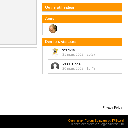
Outils utilisateur
Amis
Derniers visiteurs
yzack29
21 mars 2013 - 20:27
Pass_Code
20 mars 2013 - 16:48
Privacy Policy
Community Forum Software by IP.Board
Licence accordée à : Logic Sunrise Ltd