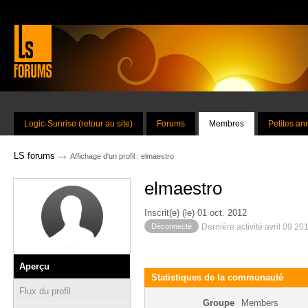
Logic-Sunrise (retour au site)
Forums
Membres
Petites a
→
LS forums
Affichage d'un profil : elmaestro
elmaestro
Inscrit(e) (le) 01 oct. 2012
Déconnecté
Dernière activité avril 09 20
Aperçu
Statistiques de la communauté
Flux du profil
Groupe
Members