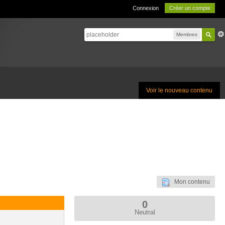
Connexion
Créer un compte
Membres
Voir le nouveau contenu
Mon contenu
0
Neutral