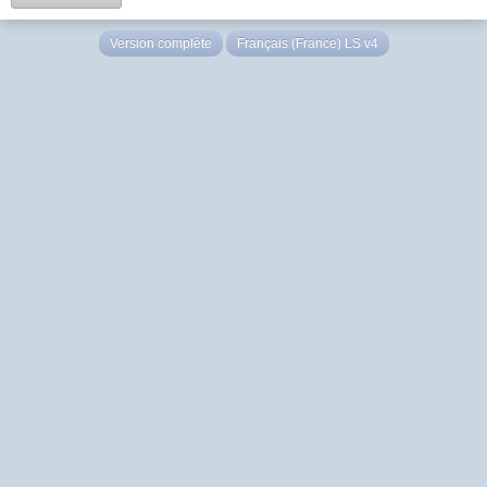
Version complète
Français (France) LS v4