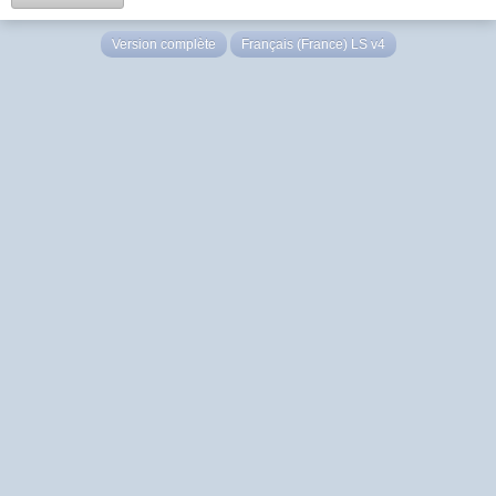
Version complète
Français (France) LS v4