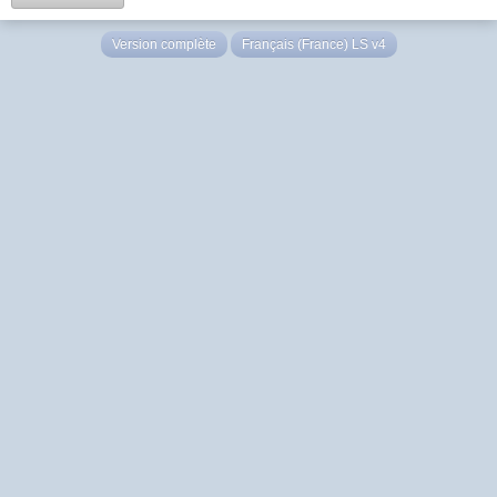
Version complète
Français (France) LS v4