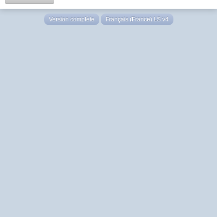
Version complète
Français (France) LS v4